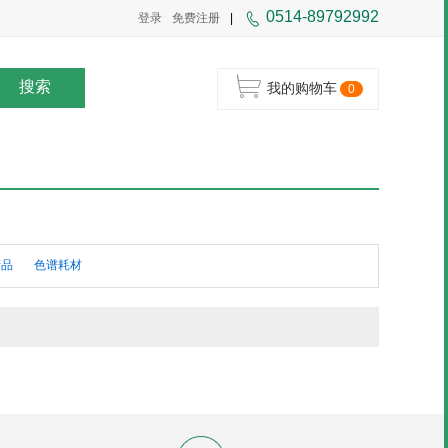
0514-89792992
登录
免费注册
|
搜索
我的购物车
0
产品
色谱耗材
析试剂
实验防护、清洁耗材
物理性质检测仪器
试剂
过程仪表