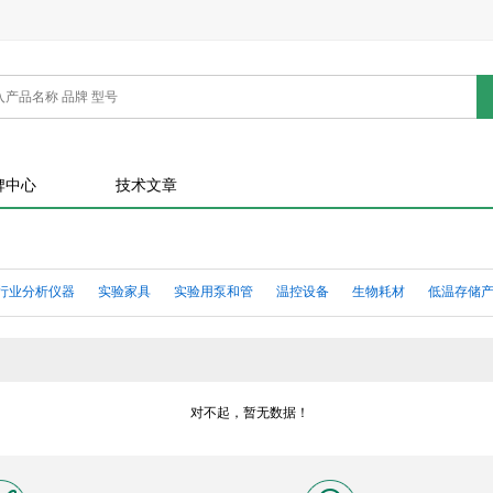
牌中心
技术文章
行业分析仪器
实验家具
实验用泵和管
温控设备
生物耗材
低温存储
器
土壤及生态分析仪器
标准品、基准试剂
生命科学试剂
精细化学
分
气测量仪表
环境检测仪
诊断及无损探伤
电子测量仪器
计量校准仪器
对不起，暂无数据！
用产品
通用设备
实验室通用耗材
生命科学仪器
光学检测仪器
通用