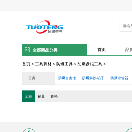
首页
品
全部商品分类
首页
>
工具耗材
>
防爆工具
>
防爆盘根工具
>
分类
防爆台虎钳
防爆斜铁/砧子
防爆弯管器
防爆铲车
防爆油泵/油漏/勺
防爆锉/刷
全部
销量
价格
防爆镐/防爆斧
防爆锨/铲/锹
防爆扁铲