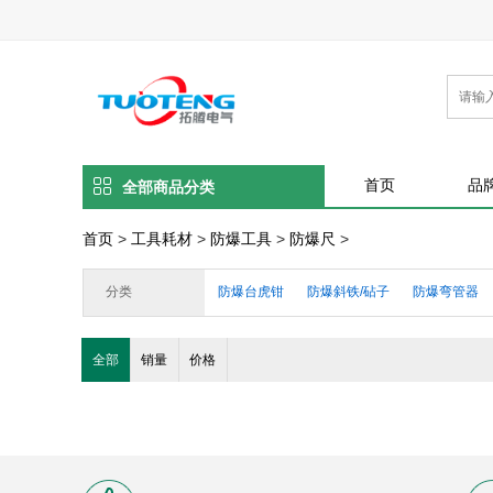
首页
品
全部商品分类
首页
>
工具耗材
>
防爆工具
>
防爆尺
>
分类
防爆台虎钳
防爆斜铁/砧子
防爆弯管器
防爆铲车
防爆油泵/油漏/勺
防爆锉/刷
全部
销量
价格
防爆镐/防爆斧
防爆锨/铲/锹
防爆扁铲