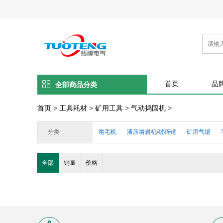
首页
品
全部商品分类
首页
>
工具耗材
>
矿用工具
>
气动捣固机
>
分类
凿毛机
液压凿岩机/破碎锤
矿用气锯
矿用扭矩放大器
气动锚杆钻机
钻杆/钎杆
全部
销量
价格
煤矿用深孔钻车
矿用钻头
液压锚杆钻机