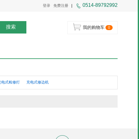
0514-89792992
登录
免费注册
|
搜索
我的购物车
0
充电式检修灯
充电式修边机
式轻便带锯
充电器