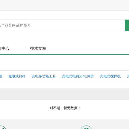
牌中心
技术文章
枪
充电式钉枪
充电多功能工具
充电式电剪刀/电冲剪
充电式搅拌机
充电电池
充电式曲线锯/往复锯
充电式角磨机
充电式圆锯/台锯
充电
充电式冲击钻
充电扳手
充电式黄油枪/充电式胶枪
对不起，暂无数据！