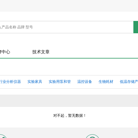
牌中心
技术文章
行业分析仪器
实验家具
实验用泵和管
温控设备
生物耗材
低温存储
器
土壤及生态分析仪器
标准品、基准试剂
生命科学试剂
精细化学
分
气测量仪表
环境检测仪
诊断及无损探伤
电子测量仪器
计量校准仪器
对不起，暂无数据！
用产品
通用设备
实验室通用耗材
生命科学仪器
光学检测仪器
通用