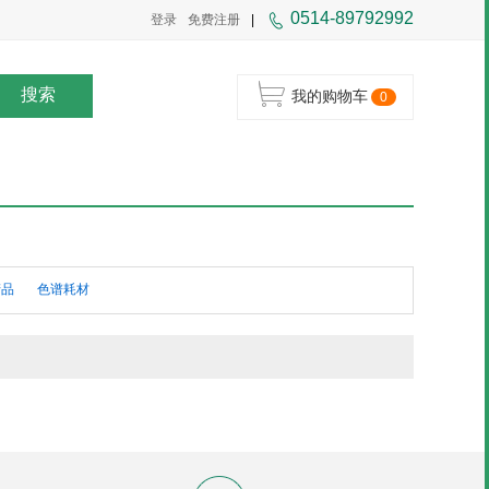
0514-89792992
登录
免费注册
|
搜索
我的购物车
0
产品
色谱耗材
析试剂
实验防护、清洁耗材
物理性质检测仪器
试剂
过程仪表