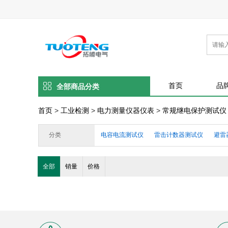
首页
品
全部商品分类
首页
>
工业检测
>
电力测量仪器仪表
>
常规继电保护测试仪
分类
电容电流测试仪
雷击计数器测试仪
避雷
变压器短路阻抗测试仪
电力安全工器具检测
全部
销量
价格
电动机保护器测试仪
热继电器测试仪
有
指针|数显绝缘电阻测试仪
指针|数显接地电
手持|便携电容电感测试仪
高压开关测试仪