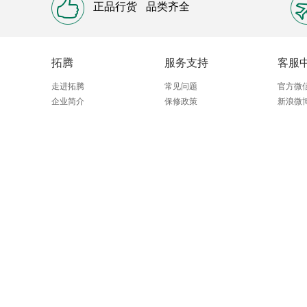
正品行货
品类齐全
熔断器测试仪
变压器变比组别测试仪
片
电能计量设备
用电检查设备
配电自动化
拓腾
服务支持
客服
阻容分压器
地网电阻测试仪
雷电冲击电
走进拓腾
常见问题
官方微
电缆刺扎器
氧化锌避雷器带电测试仪
手
企业简介
保修政策
新浪微
变压器消磁测试仪
变压器综合参数测试仪
漏电保护器测试仪
相序测试
电容、发电
直流开关安秒级差配合测试仪
钳形功率计