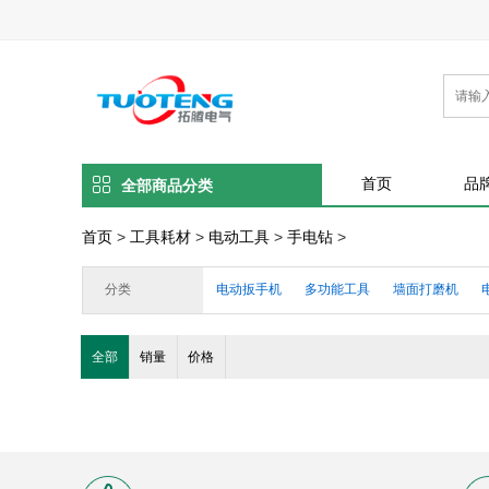
首页
品
全部商品分类
首页
>
工具耗材
>
电动工具
>
手电钻
>
分类
电动扳手机
多功能工具
墙面打磨机
钻孔机/攻丝机
其他电动工具
电木铣（雕
全部
销量
价格
热熔胶枪
偏心砂磨机/平板砂磨机/砂带机