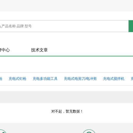
牌中心
技术文章
枪
充电式钉枪
充电多功能工具
充电式电剪刀/电冲剪
充电式搅拌机
充电电池
充电式曲线锯/往复锯
充电式角磨机
充电式圆锯/台锯
充电
充电式冲击钻
充电扳手
充电式黄油枪/充电式胶枪
对不起，暂无数据！