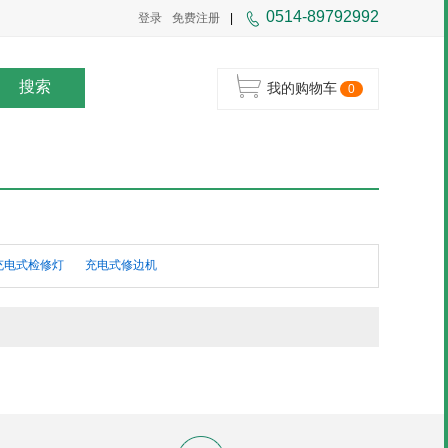
0514-89792992
登录
免费注册
|
搜索
我的购物车
0
充电式检修灯
充电式修边机
式轻便带锯
充电器